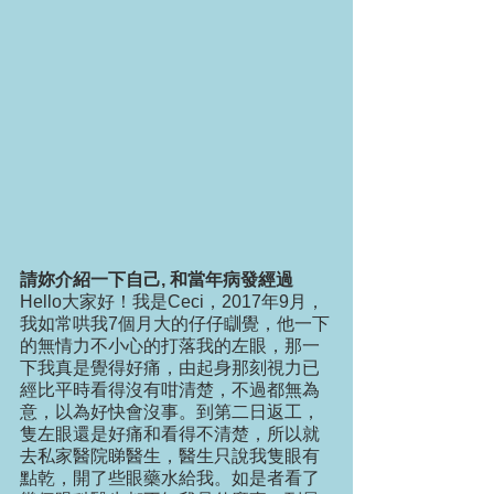
請妳介紹一下自己, 和當年病發經過
Hello大家好！我是Ceci，2017年9月，
我如常哄我7個月大的仔仔瞓覺，他一下
的無情力不小心的打落我的左眼，那一
下我真是覺得好痛，由起身那刻視力已
經比平時看得沒有咁清楚，不過都無為
意，以為好快會沒事。到第二日返工，
隻左眼還是好痛和看得不清楚，所以就
去私家醫院睇醫生，醫生只說我隻眼有
點乾，開了些眼藥水給我。如是者看了