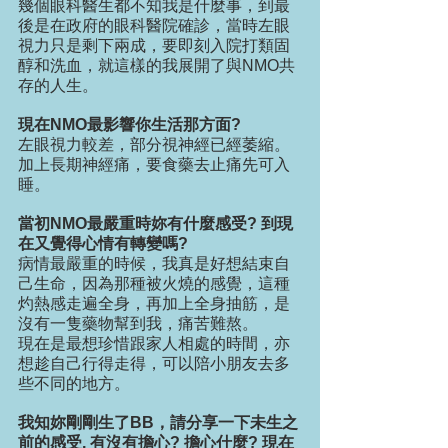
幾個眼科醫生都不知我是什麼事，到最
後是在政府的眼科醫院確診，當時左眼
視力只是剩下兩成，要即刻入院打類固
醇和洗血，就這樣的我展開了與NMO共
存的人生。
現在NMO最影響你生活那方面?
左眼視力較差，部分視神經已經萎縮。
加上長期神經痛，要食藥去止痛先可入
睡。
當初NMO最嚴重時妳有什麼感受? 到現
在又覺得心情有轉變嗎?
病情最嚴重的時候，我真是好想結束自
己生命，因為那種被火燒的感覺，這種
灼熱感走遍全身，再加上全身抽筋，是
沒有一隻藥物幫到我，痛苦難熬。
現在是最想珍惜跟家人相處的時間，亦
想趁自己行得走得，可以陪小朋友去多
些不同的地方。
我知妳剛剛生了BB，請分享一下未生之
前的感受, 有沒有擔心? 擔心什麼? 現在