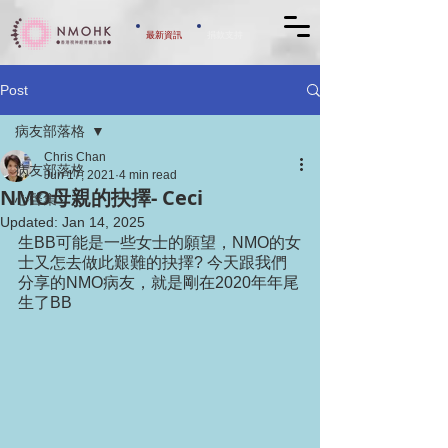
​最新資訊
​捐款支持
Post
病友部落格
Chris Chan
病友部落格
Jun 17, 2021
4 min read
NMO母親的抉擇- Ceci
心聲集
Updated:
Jan 14, 2025
生BB可能是一些女士的願望，NMO的女
士又怎去做此艱難的抉擇? 今天跟我們
分享的NMO病友，就是剛在2020年年尾
生了BB