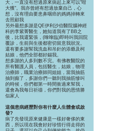
大，一直沒有想過原來病起上來可以”咁
大獲”。我亦曾經有想過放棄自己，心
想，沒有理由要患鼻咽癌的媽媽掉轉來
去照顧我
另外最想多謝是QE伊利沙伯醫院腦神經
科的李紫菁醫生，她知道我有了BB之
後，比我還緊張，(嗱嗱臨)即時叫我回院
覆診，生前與生後都密切留意我狀況。
還有要多謝幫我洗血和吊針的添爺及柯
姑娘，他們全部都好錫我。
想多謝的人多到數不完。有佛教醫院的
所有醫護人員，包括醫生，姑娘，物理
治療師，職業治療師同姐姐，當我抽筋
抽到癲了，多謝你們一聽到我抽筋慘叫
的時候，你們都第一時間衝過來幫我，
還會為我每日祈禱，你們對我的恩情勝
似家人
這個患病經歷對你有什麼人生體會或啟
發?
病了先發現原來健康是一樣好奢侈的東
西，所以現在我會好好珍惜行得走得的
日子，還可以自己小到便的能力，趁仍