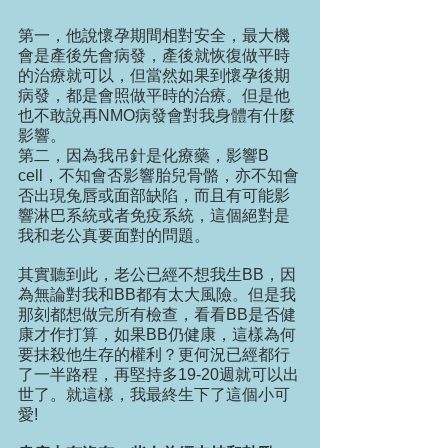
第一，他說懷孕期間相對安全，最大機
會是產後先會病發，產後就恢復做平時
的治療就可以，但當然如果到懷孕後期
病發，都是會照做平時的治療。但是他
也不敢說再NMO病發會對我身體有什麼
影響。
第二，因為我吊針是化療藥，影響B 
cell，不知會否影響胎兒骨骼，亦不知會
否出現兔唇或面部缺陷，而且有可能影
響淋巴系統或者免疫系統，這個絕對是
我和老公真要面對的問題。
其實聽到此，老公已經不想我生BB，因
為無論對我和BB都有太大風險。但是我
那刻都想做完所有檢查，看看BB是否健
康才作打算，如果BB仍健康，這樣為何
要抹殺他生存的權利？更何況已經都行
了一半路程，再堅持多19-20週就可以出
世了。就這樣，我最終生下了這個小可
愛!