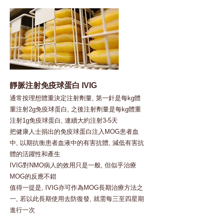
靜脈注射免疫球蛋白 IVIG
通常按理想體重決定注射劑量, 第一針是每kg體
重注射2g免疫球蛋白, 之後注射劑量是每kg體重
注射1g免疫球蛋白, 連續大約注射3-5天
把健康人士捐出的免疫球蛋白注入MOG患者血
中, 以期抗衡患者血液中的有害抗體, 減低有害抗
體的活躍性和產生
IVIG對NMO病人的效用只是一般, 但似乎治療
MOG的反應不錯
值得一提是, IVIG亦可作為MOG長期治療方法之
一, 若以此長期使用去防復發, 就需每三至四星期
進行一次