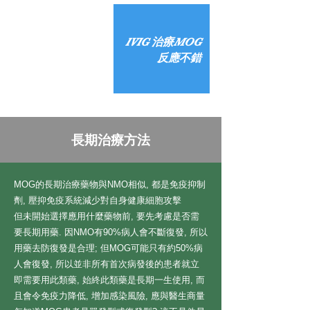
IVIG 治療MOG​
反應不錯
長期治療方法
MOG的長期治療藥物與NMO相似, 都是免疫抑制
劑, 壓抑免疫系統減少對自身健康細胞攻擊
但未開始選擇應用什麼藥物前, 要先考慮是否需
要長期用藥. 因NMO有90%病人會不斷復發, 所以
用藥去防復發是合理; 但MOG可能只有約50%病
人會復發, 所以並非所有首次病發後的患者就立
即需要用此類藥, 始終此類藥是長期一生使用, 而
且會令免疫力降低, 增加感染風險, 應與醫生商量