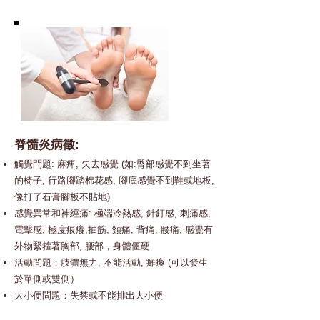
脊髓炎病徵:
觸覺問題: 麻痺, 失去感覺 (如:臀部感覺不到坐著
的椅子, 行路腳踏棉花感, 腳底
感覺不到鞋或地板,
像打了石膏腳板不貼地)
感覺異常和神經痛: 極端冷熱感, 針釘感, 刺痛感,
電擊感, 極度痕癢,抽筋, 頸痛, 背痛, 腰痛, 感覺有
外物緊箍著胸部, 腰部，身體僵硬
活動問題：肢體無力, 不能活動, 癱瘓 (可以發生
於單側或雙側）
大小便問題：失禁或不能排出大小便