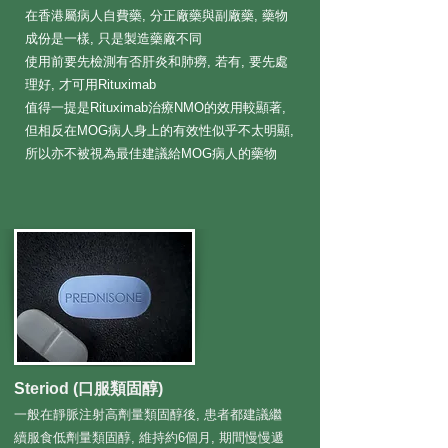
在香港屬病人自費藥, 分正廠藥與副廠藥, 藥物
成份是一樣, 只是製造藥廠
不同
使用前要先檢測有否肝炎和肺癆, 若有, 要先處
理好, 才可用Rituximab
值得一提是Rituximab治療NMO的效用較顯著,
但相反在MOG病人身上的有效性似乎不太明顯,
所以亦不被視為最佳建議給MOG病人
​的
藥物
S
teriod (口服類固醇)
一般在靜脈注射高劑量類固醇後, 患者都建議繼
續服食低劑量類固醇, 維持約6個月,
​期間
慢慢遞