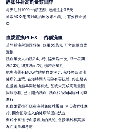
靜脈注射高劑量類固醇
每天注射1000mg類固醇, 連續注射3-5天
通常MOG患者對此治療效果不錯, 可有效停止發
炎
血漿置換PLEX - 俗稱洗血
若靜脈注射類固醇後, 效果欠理想, 可考慮做血漿
置換
洗血每
次大約洗2-4小時, 隔天洗一次, 或一星期
洗2-3次, 總共洗5-7次, 橫跨兩星期
把患者帶有MOG抗體的血漿洗走, 然後換回清潔
健康的血漿, 在短時間內清除有害抗體, 停止發炎
血漿置換越早開始越有效, 甚或未完成高劑量類
固醇療程, 已可開始洗血, 洗血和吊類固醇可同時
進行
但血漿置換不應在注射免疫球蛋白 IVIG療程後進
行, 因會把剛注入的健康球蛋白洗走
至於小童進行血漿置換的風險, 會按年齡和其病
況而衡量和考慮