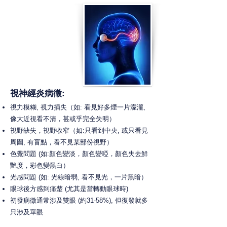
視神經炎病徵:
視力模糊, 視力損失
（如: 看見好多煙一片濛
瀧
,
像大近視看不清，甚或乎完全失明）
視野缺失，視野收窄（如:只看到中央, 或只看
見
周圍, 有盲點，看不見某部份視野）
色覺問題 (如:顏色變淡，顏色變啞，顏色失去鮮
艷度，彩色變黑白）
光感問題 (如: 光線暗弱, 看不見光，一片黑暗）
眼球後方感到痛楚 (尤其是當轉動眼球時)
初發病徵通常涉及雙眼 (約31-58%), 但復發就多
只涉及單眼