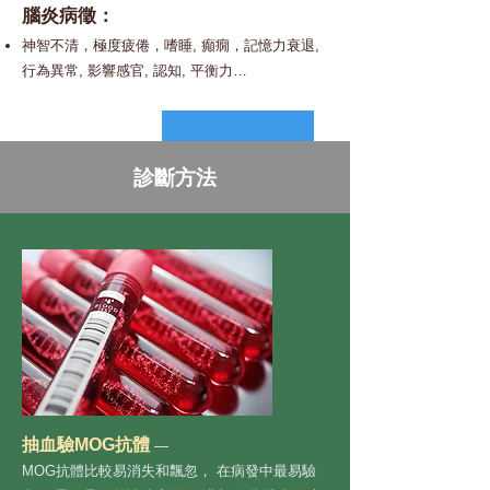
腦炎病徵：
神智不清，極度疲倦，嗜睡, 癲癇，記憶力衰退,
行為異常, 影響感官, 認知, 平衡力…
診斷方法
50% MOG​
病人會復發
抽血驗MOG抗體
—
MOG抗體比較易消失和飄忽， 在病發中最易驗