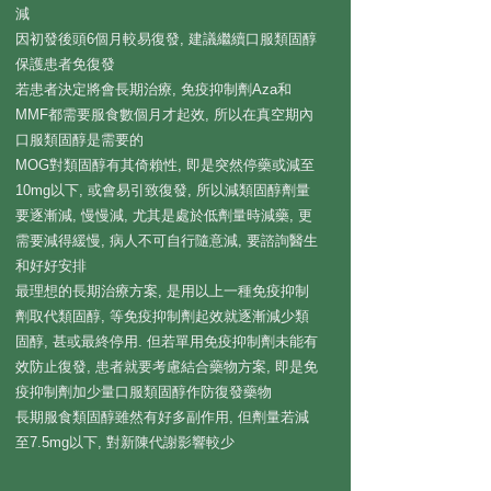
減
因
​初發後
頭6個月較易復發, 建議繼續口服類固醇
保護患者免復發
若患者決定將
會長期治療, 免疫抑制劑Aza和
MMF都需要服
食數個月才起效, 所以在真空期
​內
口服類固醇是需要的
MOG對類固醇有其倚賴性, 即是突然停藥或減至
10mg以下, 或會易引致復發, 所以減類固醇劑量
要逐漸減, 慢慢減, 尤其是處於低劑量時減藥, 更
需要減得緩慢, 病人不可自行隨意減, 要諮詢醫生
和好好安排
最理想的長期治療方案, 是用以上一種免疫抑制
劑取代類固醇, 等免疫抑制劑起效就逐漸減少
類
固醇, 甚或最終停用. 但若單用免疫抑制劑未能有
效防止復發, 患者就要考慮結合藥物
​方案
, 即是免
疫抑制劑加少量口服類固醇作防復發藥物
長期服食類固醇雖然有好多副作用, 但劑量若減
至7.5mg以下, 對新陳代謝影響較少