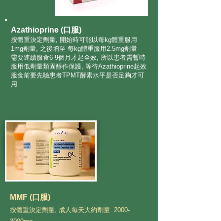
Azathioprine (口服)
按體重決定劑量, 開始時可能以每kg體重服用
1mg劑量, 之後增至 每kg體重服用2.5mg劑量
需要連續服食6-9個月才起全效, 所以患者需暫時
服用低劑量類固醇作保護, 等待Azathioprine起效
服食前要先驗患者TPMT酵素水平是否足夠才可
用
MMF (口服)
按體重決定劑量, 成人每天大約劑量: 2000-