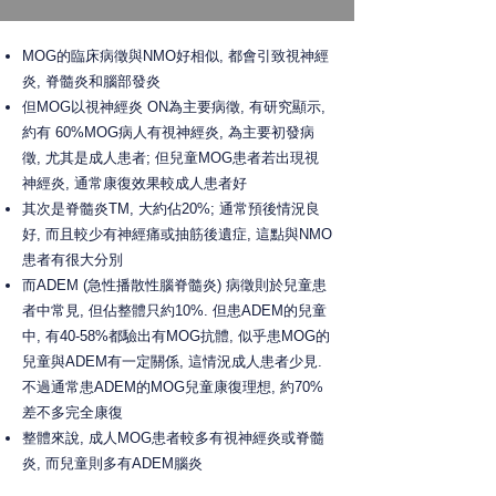
MOG的臨床病徵與NMO好相似, 都會引致視神經
炎, 脊髓炎和腦部發炎
但MOG以視神經炎 ON為主要病徵, 有研究顯示,
約有 60%MOG病人有視神經炎, 為主要初發病
徵, 尤其是成人患者; 但兒童MOG患者若出現視
神經炎, 通常康復效果較成人患者好
其次是脊髓炎TM, 大約佔20%; 通常預後情況良
好, 而且較少有神經痛或抽筋後遺症, 這點與NMO
患者有很大分別
而ADEM
(急性播散性腦脊髓炎)
病徵則於兒童患
者中常見, 但佔整體只約10%. 但患ADEM的兒童
中, 有40-58%都驗出有MOG抗體, 似乎患MOG的
兒童與ADEM有一定關係, 這情況成人患者少見.
不過通常患ADEM的MOG兒童康復理想, 約70%
差不多完全康復
整體來說, 成人MOG患者較多有視神經炎或脊髓
炎, 而兒童則多有ADEM腦炎