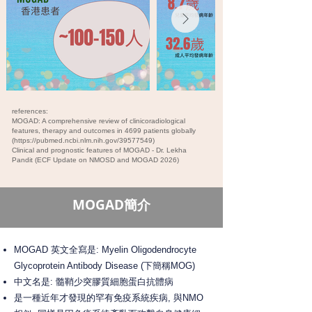
references:
MOGAD: A comprehensive review of clinicoradiological
features, therapy and outcomes in 4699 patients globally
(
https://pubmed.ncbi.nlm.nih.gov/39577549)
Clinical and prognostic features of MOGAD - Dr. Lekha
Pandit (ECF Update on NMOSD and MOGAD 2026)
MOGAD簡介
MOGAD 英文全寫是: Myelin Oligodendrocyte
Glycoprotein Antibody Disease (下簡稱MOG)
中文名是: 髓鞘少突膠質細胞蛋白抗體病
是一種近年才發現的罕有免疫系統疾病, 與NMO