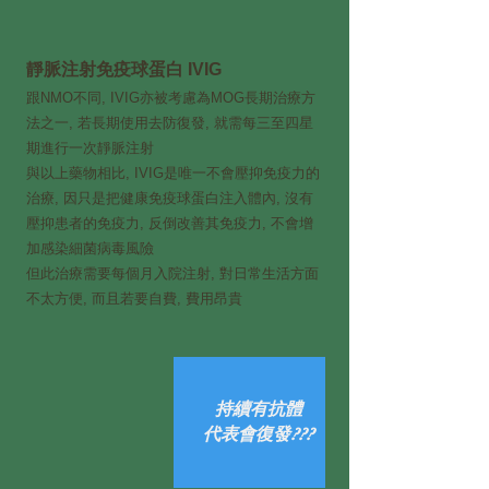
靜脈注射免疫球蛋白 IVIG
跟NMO不同, IVIG亦被考慮為MOG長期治療方
法之一, 若長期使用去防復發, 就需每三至四星
期進行一次靜脈注射
與以上藥物相比, IVIG是唯一不會壓抑免疫力的
治療, 因只是把健康免疫球蛋白注入體內, 沒有
壓抑患者的免疫力, 反倒改善其免疫力, 不會增
加感染細菌病毒風險
但此治療需要每個月入院注射, 對日常生活方面
不太方便, 而且若要自費, 費用昂貴
持續有抗體
​代表會復發???