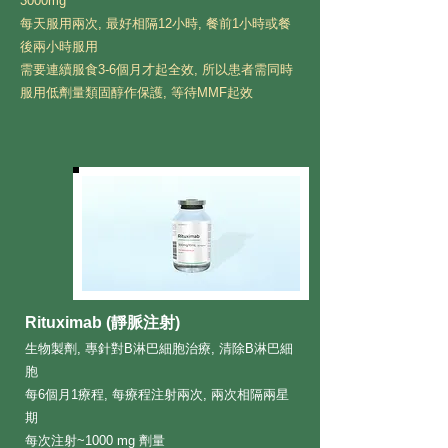
3000mg
每天服用兩次, 最好相隔12小時, 餐前1小時或餐
後兩小時服用
需要連續服食3-6個月才起全效, 所以患者需同時
服用低劑量類固醇作保護, 等待MMF起效
Rituximab (靜脈注射)
生物製劑, 專針對B淋巴細胞治療, 清除B淋巴細
胞
每6個月1療程, 每療程注射兩次, 兩次相隔兩星
期
每次注射~1000 mg 劑量