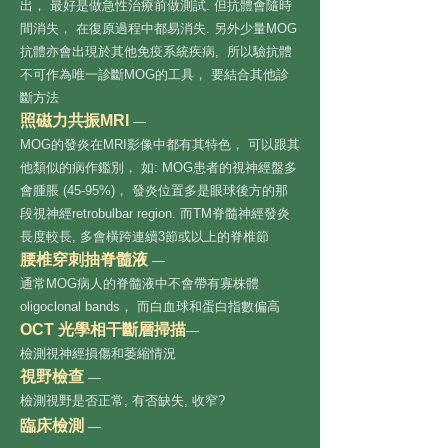
出， 最好是做急性治療前做測試. 但抗體會隨時
間消失， 在復原過程中都易消失. 另外少量MOG
抗體亦會出現於其他免疫系統疾病, 所以驗抗體
不可作為唯一診斷MOG的工具， 要結合其他診
斷方法
照磁力共振MRI
—
MOG的發炎在MRI影像中都有其特色， 可以跟其
他類似的病
作鑑別， 如: MOG患者的視神經盤多
會腫脹 (45-95%)， 發炎位置多是眼球後方的那
段視神經retrobulbar region. 而TM脊髓神經發炎
長度較長, 多會橫跨連續3節或以上的脊椎節
腰椎穿刺抽脊髓液
—
通常MOG病人的脊髓液中不會帶有寡株體
oligoclonal bands， 而白血球和蛋白指數偏高
OCT 光學相干斷層掃描
—
檢測視神經損傷和萎縮情況
視野檢查
—
檢測視野是否正常, 有否缺失, 收窄?
臨床檢測
—