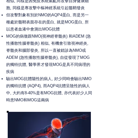
相似, 同樣是因免疫系統紊亂而攻擊自身健康細
胞, 同樣是專攻擊中樞神經系統引起髓鞘發炎
但攻擊對象有別於NMO的AQP4蛋白, 而是另一
種處於髓鞘表面存在的蛋白, 就是MOG蛋白, 所
以患者血液中會測出MOG抗體
MOG的病徵跟NMO(視神經脊髓炎) 和ADEM (急
性播散性腦脊髓炎) 相似, 有機會引致視神經炎,
脊髓炎和腦部發炎, 所以一直被錯診為NMO或
ADEM (急性播散性腦脊髓炎), 自從發現了MOG
的獨特抗體, 醫學界才發現MOG是具不同病理的
疾病
驗出MOG抗體陽性的病人, 好少同時會驗出NMO
的獨特抗體 (AQP4), 而AQP4抗體呈陰性的病人
中, 大約有8-40%是有MOG抗體, 亦代表好少人同
時患NMO和MOG這兩病