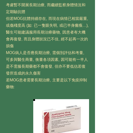
考慮暫不開展長期治療, 而繼續監察身體情況和
定期驗抗體
但若MOG抗體持續存在, 而現在病情已相當嚴重,
或傷殘度高 (如: 已一隻眼失明, 或已半身癱瘓…),
醫生可能建議服用長期治療藥物, 因患者有大機
會再復發, 而且身體狀況已不佳, 經不起再一次的
損傷
MOG病人是否應長期治療, 需個別評估和考量,
可多與醫生商量, 衡量各項因素, 因可能有一半人
是不需服長期藥都不會復發, 但亦不要低估若復
發所造成的永久傷害
若MOG患者需要長期治療, 主要是以下免疫抑制
藥物: