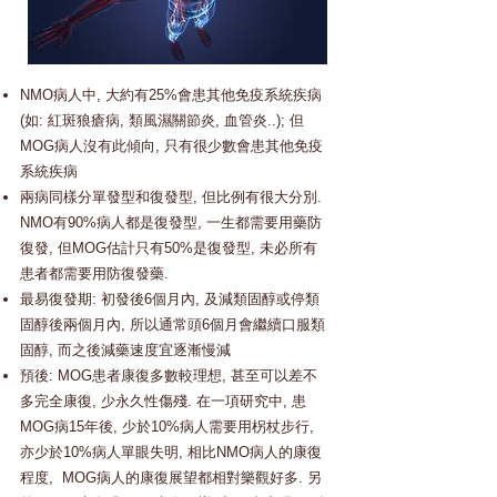
NMO病人中, 大約有25%會患其他免疫系統疾病
(如: 紅斑狼瘡病, 類風濕關節炎, 血管炎..); 但
MOG病人沒有此傾向, 只有很少數會患其他免疫
系統疾病
兩病同樣分單發型和復發型, 但比例有很大分別.
NMO有90%病人都是復發型, 一生都需要用藥防
復發, 但MOG估計只有50%是復發型, 未必所有
患者都需要用防復發藥.
最易復發期: 初發後6個月內, 及減類固醇或停類
固醇後兩個月內, 所以通常頭6個月會繼續口服類
固醇, 而之後減藥速度宜逐漸慢減
預後: MOG患者康復多數較理想, 甚至可以差不
多完全康復, 少永久性傷殘. 在一項研究中, 患
MOG病15年後, 少於10%病人需要用柺杖步行,
亦少於10%病人單眼失明, 相比NMO病人的康復
程度, MOG病人的康復展望都相對樂觀好多. 另