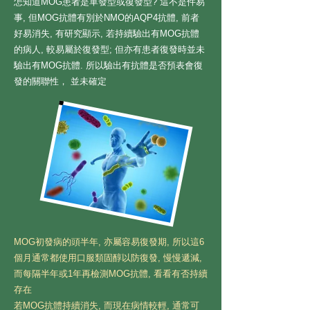
怎知道MOG患者是單發型或復發型? 這不是件易
事, 但MOG抗體有別於NMO的AQP4抗體, 前者
好易消失, 有研究顯示, 若持續驗出有MOG抗體
的病人, 較易屬於復發型; 但亦有患者復發時並未
驗出有MOG抗體. 所以驗出有抗體是否預表會復
發的關聯性， 並未確定
MOG初發病的頭半年, 亦屬容易復發期, 所以這6
個月通常都使用口服類固醇以防復發, 慢慢遞減,
而每隔半年或1年再檢測MOG抗體, 看看有否持續
存在
若MOG抗體持續消失, 而現在病情較輕, 通常可