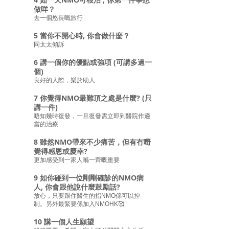
4 如一天NMO可根治 , 你第一件事想
做咩？
去一個悠長嘅旅行
5 當你不開心時, 你會做什麼？
同太太傾訴
6 講一個你的優點或強項 (可講多過一
個)
良好的人際，樂於助人
7 你覺得NMO最難頂之處是什麼? (只
講一件)
唔知幾時復發，一旦復發需立即到醫院作適
當的治療
8 雖然NMO帶來不少痛苦，但有冇嘢
覺得感恩或慶幸?
更加感受到一家人喺一齊嘅重要
9 如你碰到一位剛剛確診的NMO病
人, 你會跟他說什麼鼓勵話?
放心，只要跟住醫生的指NMO係可以控
制。另外最緊要係加入NMOHK🥰
10 講一個人生願望