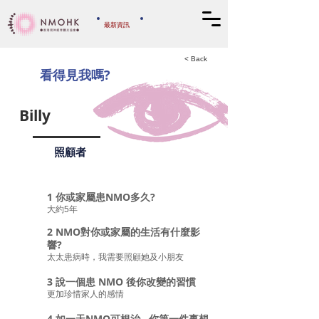
​最新資訊
​捐款支持
< Back
看得見我嗎?
Billy
照顧者
1 你或家屬患NMO多久?
大約5年
2 NMO對你或家屬的生活有什麼影
響?
太太患病時，我需要照顧她及小朋友
3 說一個患 NMO 後你改變的習慣
更加珍惜家人的感情