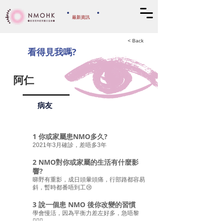
​最新資訊
​捐款支持
< Back
看得見我嗎?
阿仁
病友
1 你或家屬患NMO多久?
2021年3月確診，差唔多3年
2 NMO對你或家屬的生活有什麼影
響?
睇野有重影，成日頭暈頭痛，行部路都容易
斜，暫時都番唔到工😢
3 說一個患 NMO 後你改變的習慣
學會慢活，因為平衡力差左好多，急唔黎