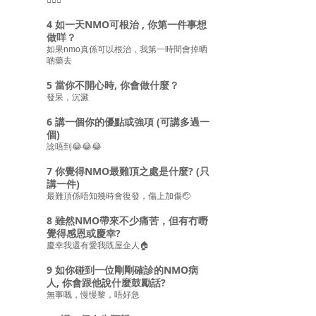
🚶🏻‍♂️
4 如一天NMO可根治 , 你第一件事想
做咩？
如果nmo真係可以根治，我第一時間會掉晒
啲藥去
5 當你不開心時, 你會做什麼？
發呆，沉澱
6 講一個你的優點或強項 (可講多過一
個)
諗唔到😂😂😂
7 你覺得NMO最難頂之處是什麼? (只
講一件)
最難頂係唔知幾時會復發，傷上加傷🤕
8 雖然NMO帶來不少痛苦，但有冇嘢
覺得感恩或慶幸?
慶幸我還有愛我既屋企人🏠
9 如你碰到一位剛剛確診的NMO病
人, 你會跟他說什麼鼓勵話?
無事嘅，慢慢黎，唔好急