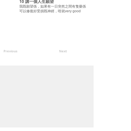
10 講一個人生願望
我既願望係，如果有一日突然之間有隻藥係
可以修復好受損既神經，咁就very good
Previous
Next