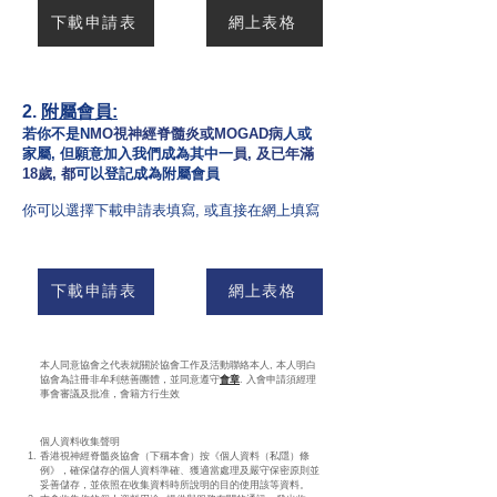
下載申請表
網上表格
2.
附屬會員:
若你不是N
MO視神經脊髓炎或MOGAD病
人或
家屬, 但願意加入我們成為其中一
員, 及已年滿
18歲, 都
可以登記成為附屬會員
​你可以選擇下載申請表填寫, 或直接在網上填寫
下載申請表
網上表格
本人同意協會之代表就關於協會工作及活動聯絡本人, 本人明白
協會為註冊非牟利慈善團體，並同意遵守
會章
. 入會申請須經理
事會審議及批准，會籍方行生效
個人資料收集聲明
香港視神經脊髓炎協會（下稱本會）按《個人資料（私隱）條
例》，確保儲存的個人資料準確、獲適當處理及嚴守保密原則並
妥善儲存，並依照在收集資料時所說明的目的使用該等資料。