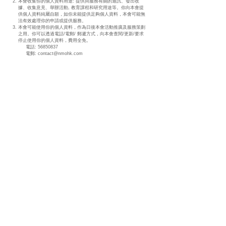
本會收集你的個人資料用途: 提供與服務有關的通訊、發出收
據、收集意見、舉辦活動, 教育課程和研究用途等。你向本會提
供個人資料純屬自願，如你未能提供足夠個人資料，本會可能無
法有效處理你的申請或提供服務。
本會可能使用你的個人資料，作為日後本會活動推廣及服務策劃
之用。你可以透過電話/電郵/ 郵遞方式，向本會查閱/更新/要求
停止使用你的個人資料，費用全免。
電話:
56850837
電郵:
contact@nmohk.com
聯絡我們
NMOHK 專頁
Email to us
NMOHK Youtube 頻道
56850837
email :
contact@nmohk.com
此網站資料只屬一般性資訊, 以增進對NMO病的認識,​不能針對個別
病人的獨特情況作任何診斷. 病人若有不適請盡快求診諮詢醫生意見