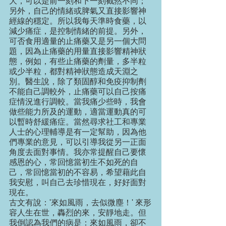
大，可以是前一刻和下一刻截然不同；
另外，自己的情緒或脾氣又直接影響神
經線的穩定。所以我每天準時食藥，以
減少痛症，是控制情緒的前提。另外，
可否食用適量的止痛藥又是另一個大問
題，因為止痛藥的用量直接影響精神狀
態，例如，有些止痛藥的劑量，多半粒
或少半粒，都對精神狀態造成天淵之
別。醫生說，除了類固醇和免疫抑制劑
不能自己調較外，止痛藥可以自己按痛
症情況進行調較。當我痛少些時，我會
做些能力所及的運動，適當運動真的可
以暫時舒緩痛症。當然尋求社工和專業
人士的心理輔導是有一定幫助，因為他
們專業的意見，可以引導我從另一正面
角度去面對事情。我亦常提醒自己要懷
感恩的心，常回憶當初生不如死的自
己，常回憶當初的不容易，希望藉此自
我安慰，叫自己去珍惜現在，好好面對
現在。
古文有說：'來如風雨，去似微塵！' 來形
容人生在世，轟烈的來，安靜地走。但
我倒認為我們的病是：來如風雨，卻不