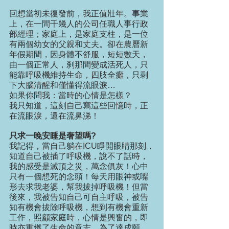
回想當初未復發前，我正值壯年。事業
上，在一間千幾人的公司任職人事行政
部經理；家庭上，是家庭支柱，是一位
有兩個幼女的父親和丈夫。卻在農曆新
年假期間，因身體不舒服，短短數天，
由一個正常人，刹那間變成活死人，只
能靠呼吸機維持生命，四肢全癱，只剩
下大腦清醒和僅懂得流眼淚…
如果你問我：當時的心情是怎樣？
我只知道，這刻自己寫這些回憶時，正
在流眼淚，還在流鼻涕！
只求一晚安睡是奢望嗎?
我記得，當自己躺在ICU睜開眼睛那刻，
知道自己被插了呼吸機，說不了話時，
我的感受是滅頂之災，萬念俱灰！心中
只有一個想死的念頭！每天用眼神或嘴
形去求我老婆，幫我拔掉呼吸機！但當
後來，我被告知自己可自主呼吸，被告
知有機會拔除呼吸機，想到有機會重新
工作，照顧家庭時，心情是興奮的，即
時亦重燃了生命的意志。為了達成願